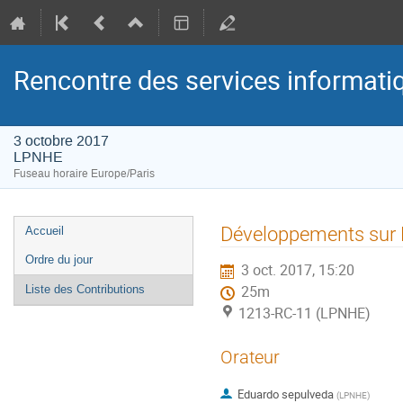
Rencontre des services informat
3 octobre 2017
LPNHE
Fuseau horaire Europe/Paris
Menu
Développements sur
Accueil
de
Ordre du jour
3 oct. 2017, 15:20
l'événement
Liste des Contributions
25m
1213-RC-11 (LPNHE)
Orateur
Eduardo sepulveda
(
LPNHE
)