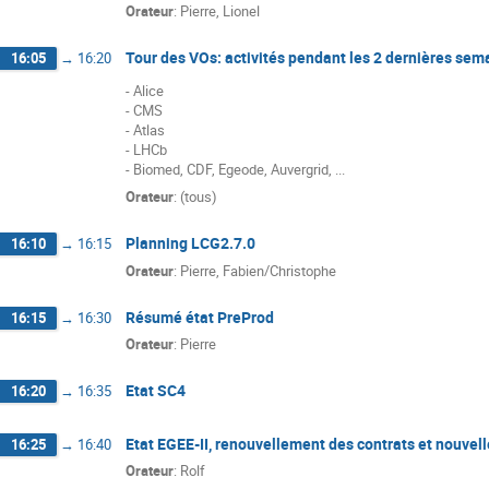
Orateur
:
Pierre, Lionel
Tour des VOs: activités pendant les 2 dernières sem
16:05
→
16:20
- Alice

- CMS

- Atlas

- LHCb

- Biomed, CDF, Egeode, Auvergrid, ...
Orateur
:
(tous)
Planning LCG2.7.0
16:10
→
16:15
Orateur
:
Pierre, Fabien/Christophe
Résumé état PreProd
16:15
→
16:30
Orateur
:
Pierre
Etat SC4
16:20
→
16:35
Etat EGEE-II, renouvellement des contrats et nouve
16:25
→
16:40
Orateur
:
Rolf