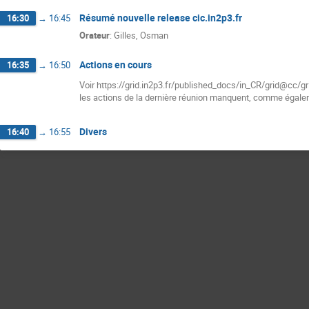
Résumé nouvelle release cic.in2p3.fr
16:30
→
16:45
Orateur
:
Gilles, Osman
Actions en cours
16:35
→
16:50
Voir https://grid.in2p3.fr/published_docs/in_CR/grid@cc/g
les actions de la dernière réunion manquent, comme également 
Divers
16:40
→
16:55