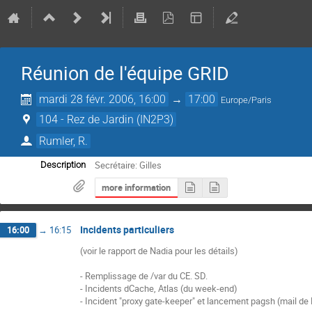
Réunion de l'équipe GRID
mardi 28 févr. 2006, 16:00
→
17:00
Europe/Paris
104 - Rez de Jardin (IN2P3)
Rumler, R.
Secrétaire: Gilles
Description
more information
Incidents particuliers
16:00
→
16:15
(voir le rapport de Nadia pour les détails)

- Remplissage de /var du CE. SD.

- Incidents dCache, Atlas (du week-end)

- Incident "proxy gate-keeper" et lancement pagsh (mail de