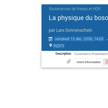
Soutenances de thèses et HDR
La physique du boso
par
Lars Sonnenschein
vendredi 15 déc. 2006, 14:00
IN2P3
Soutenance d'habilitatio
Description
more information