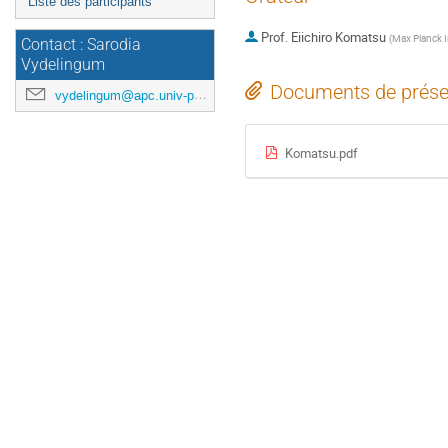
Liste des participants
Prof.
Eiichiro Komatsu
(
Max Planck I
Contact : Sarodia
Vydelingum
Documents de prése
vydelingum@apc.univ-paris7.fr
Komatsu.pdf