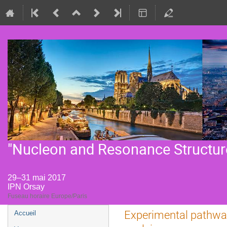
"Nucleon and Resonance Structur
29–31 mai 2017
IPN Orsay
Fuseau horaire Europe/Paris
Menu
Experimental pathwa
Accueil
de