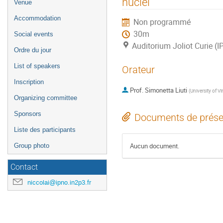
nuclei
Venue
l'événement
Accommodation
Non programmé
30m
Social events
Auditorium Joliot Curie (
Ordre du jour
List of speakers
Orateur
Inscription
Prof.
Simonetta Liuti
(
University of Vi
Organizing committee
Sponsors
Documents de prése
Liste des participants
Aucun document.
Group photo
Contact
niccolai@ipno.in2p3.fr