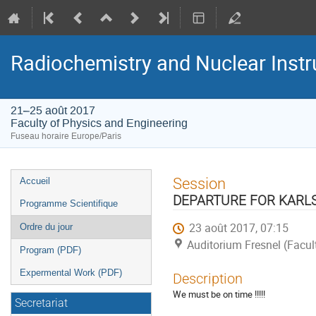
Radiochemistry and Nuclear Instr
21–25 août 2017
Faculty of Physics and Engineering
Fuseau horaire Europe/Paris
Menu
Session
Accueil
de
DEPARTURE FOR KARL
Programme Scientifique
l'événement
23 août 2017, 07:15
Ordre du jour
Auditorium Fresnel (Facul
Program (PDF)
Expermental Work (PDF)
Description
We must be on time !!!!!
Secretariat