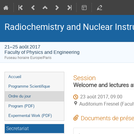
Radiochemistry and Nuclear Instr
21–25 août 2017
Faculty of Physics and Engineering
Fuseau horaire Europe/Paris
Menu
Session
Accueil
de
Welcome and lectures a
Programme Scientifique
l'événement
23 août 2017, 09:00
Ordre du jour
Auditorium Fresnel (Facul
Program (PDF)
Expermental Work (PDF)
Documents de prése
Secretariat