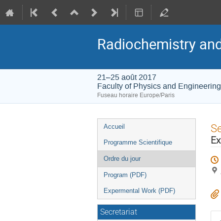
Radiochemistry and
21–25 août 2017
Faculty of Physics and Engineering
Fuseau horaire Europe/Paris
Menu
S
Accueil
de
Ex
Programme Scientifique
l'événement
Ordre du jour
Program (PDF)
Expermental Work (PDF)
Secretariat