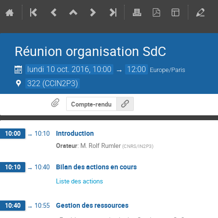
Réunion organisation SdC
lundi 10 oct. 2016, 10:00
→
12:00
Europe/Paris
322 (CCIN2P3)
Compte-rendu
Introduction
10:00
→
10:10
Orateur
:
M.
Rolf Rumler
(
CNRS/IN2P3
)
Bilan des actions en cours
10:10
→
10:40
Liste des actions
Gestion des ressources
10:40
→
10:55