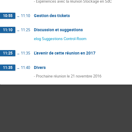
- Expériences avec la réunion Stockage en SdC
Gestion des tickets
10:55
→
11:10
Discussion et suggestions
11:10
→
11:25
elog Suggestions Control-Room
L'avenir de cette réunion en 2017
11:25
→
11:35
Divers
11:35
→
11:40
- Prochaine réunion le 21 novembre 2016