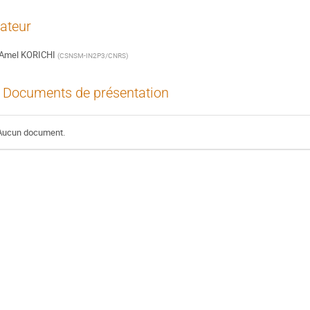
ateur
Amel KORICHI
(
CSNSM-IN2P3/CNRS
)
Documents de présentation
Aucun document.