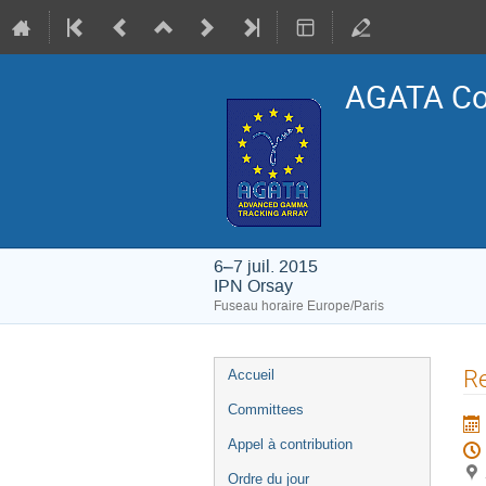
AGATA Col
6–7 juil. 2015
IPN Orsay
Fuseau horaire Europe/Paris
Menu
R
Accueil
de
Committees
l'événement
Appel à contribution
Ordre du jour