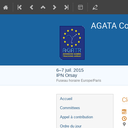
AGATA Col
6–7 juil. 2015
IPN Orsay
Fuseau horaire Europe/Paris
Menu
Cl
Accueil
de
Committees
l'événement
Appel à contribution
Ordre du jour