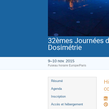
32èmes Journées de
Dosimétrie
9–10 nov. 2015
Fuseau horaire Europe/Paris
Menu
Hi
Résumé
de
co
Agenda
l'événement
Inscription
Accès et hébergement