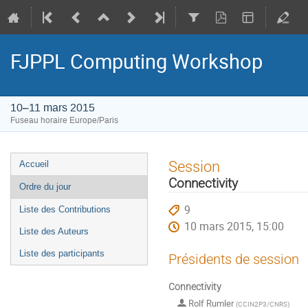
FJPPL Computing Workshop
10–11 mars 2015
Fuseau horaire Europe/Paris
Menu
Session
Accueil
de
Connectivity
Ordre du jour
l'événement
9
Liste des Contributions
10 mars 2015, 15:00
Liste des Auteurs
Liste des participants
Présidents de session
Connectivity
Rolf Rumler
(
CCIN2P3/CNRS
)