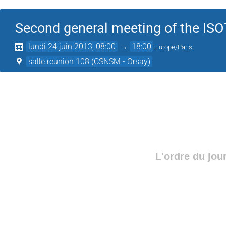
Second general meeting of the ISO
lundi 24 juin 2013, 08:00
→
18:00
Europe/Paris
salle reunion 108 (CSNSM - Orsay)
L'ordre du jou