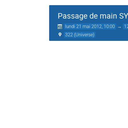
Passage de main S
lundi 21 mai 2012, 10:00
→
1
322 (Universe)