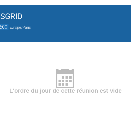
YSGRID
2:00
Europe/Paris
L'ordre du jour de cette réunion est vide