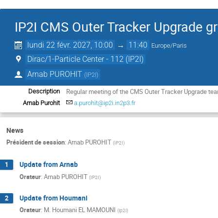
IP2I CMS Outer Tracker Upgrade g
lundi 22 févr. 2027, 10:00
→
11:40
Europe/Paris
Dirac/1-Particle Center - 112 (IP2I)
Arnab PUROHIT
(
IP2I
)
Regular meeting of the CMS Outer Tracker Upgrade team
Description
Arnab Purohit
a.purohit@ip2i.in2p3.fr
News
Président de session
:
Arnab PUROHIT
(
IP2I
)
Update from Arnab
1
Orateur
:
Arnab PUROHIT
(
IP2I
)
Update from Houmani
2
Orateur
:
M.
Houmani EL MAMOUNI
(
ip2i
)