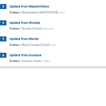
Update from Massimiliano
3
Orateur
:
Massimilano MARCHISONE
(
IP2I
)
Update from Nicolas
4
Orateur
:
Nicolas Chanon
(
IP2I Lyon
)
Update from Muriel
5
Orateur
:
Muriel Vander Donckt
(
IP2I
)
Update from Gustave
6
Orateur
:
Gustave Garde
(
CNRS
)