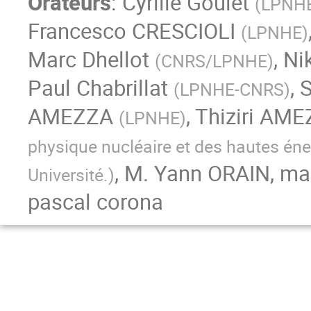
Orateurs
:
Cyrille Goulet
(
LPNH
Francesco CRESCIOLI
(
LPNHE
)
Marc Dhellot
,
Ni
(
CNRS/LPNHE
)
Paul Chabrillat
,
S
(
LPNHE-CNRS
)
AMEZZA
,
Thiziri AM
(
LPNHE
)
physique nucléaire et des hautes én
,
M.
Yann ORAIN
,
mar
Université.
)
pascal corona