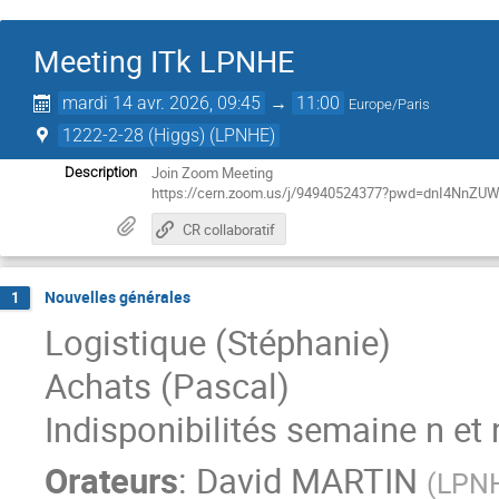
Meeting ITk LPNHE
mardi 14 avr. 2026, 09:45
→
11:00
Europe/Paris
1222-2-28 (Higgs) (LPNHE)
Join Zoom Meeting
Description
https://cern.zoom.us/j/94940524377?pwd=dnI4Nn
CR collaboratif
Nouvelles générales
1
Logistique (Stéphanie)
Achats (Pascal)
Indisponibilités semaine n et
Orateurs
:
David MARTIN
(
LPN