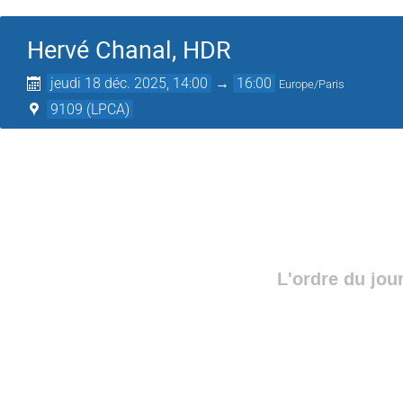
Hervé Chanal, HDR
jeudi 18 déc. 2025, 14:00
→
16:00
Europe/Paris
9109 (LPCA)
L'ordre du jou