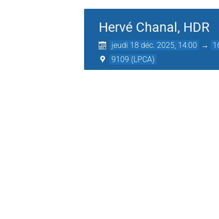
Hervé Chanal, HDR
jeudi 18 déc. 2025, 14:00
→
1
9109 (LPCA)