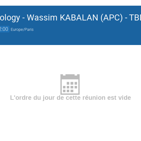
mology - Wassim KABALAN (APC) - TB
2:00
Europe/Paris
L'ordre du jour de cette réunion est vide