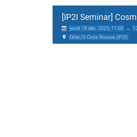
[IP2I Seminar] Cos
jeudi 18 déc. 2025, 11:00
→
1
Dirac/3-Croix Rousse (IP2I)