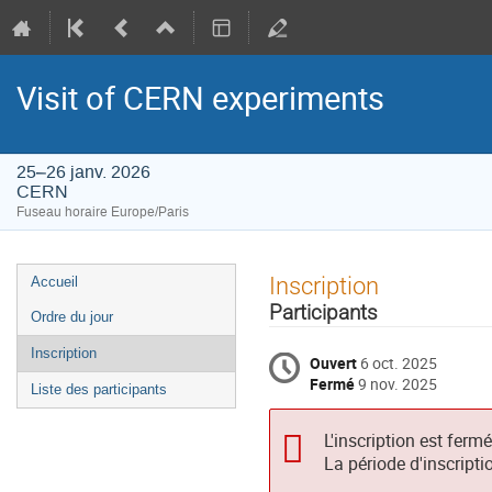
Visit of CERN experiments
25–26 janv. 2026
CERN
Fuseau horaire Europe/Paris
Menu
Inscription
Accueil
de
Participants
Ordre du jour
l'événement
Inscription
Ouvert
6 oct. 2025
Fermé
9 nov. 2025
Liste des participants
L'inscription est ferm
La période d'inscripti