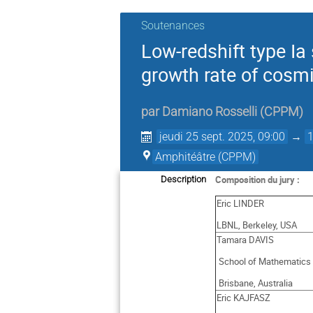
Soutenances
Low-redshift type Ia
growth rate of cosm
par
Damiano Rosselli
(
CPPM
)
jeudi 25 sept. 2025, 09:00
→
Amphitéâtre (CPPM)
Composition du jury :
Description
Eric LINDER
LBNL, Berkeley, USA
Tamara DAVIS
School of Mathematics a
Brisbane, Australia
Eric KAJFASZ