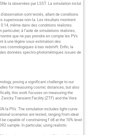
e SNe Ia observées par LSST. La simulation inclut
d’observation sont testés, allant de conditions
des supernovae non-Ia. Les résultats montrent
= 0.14, même dans des conditions réalistes.
rticulier, à l’aide de simulations réalistes,
 démontre que ne pas prendre en compte les PVs
ent à une légère sous-estimation des
lyses cosmologiques à bas redshift. Enfin, la
nt des données spectro-photométriques issues de
logy, posing a significant challenge to our
andles for measuring cosmic distances, but also
cifically, this work focuses on measuring the
 Zwicky Transient Facility (ZTF) and the Vera
 SN Ia PVs. The simulation includes light-curve
tional scenarios are tested, ranging from ideal
l be capable of constraining f σ8 at the 10% level
R2 sample. In particular, using realistic