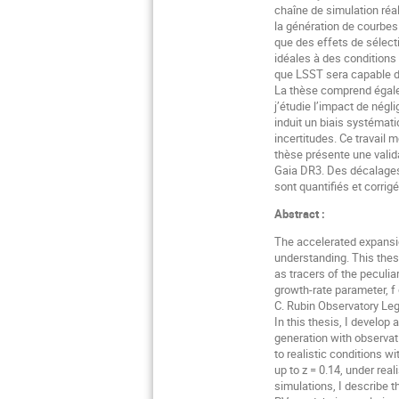
chaîne de simulation réal
la génération de courbes 
que des effets de sélecti
idéales à des conditions
que LSST sera capable de
La thèse comprend égalem
j’étudie l’impact de nég
induit un biais systémat
incertitudes. Ce travail 
thèse présente une valid
Gaia DR3. Des décalages
sont quantifiés et corri
Abstract :
The accelerated expansio
understanding. This thes
as tracers of the peculia
growth-rate parameter, f
C. Rubin Observatory Le
In this thesis, I develop
generation with observati
to realistic conditions w
up to z = 0.14, under rea
simulations, I describe t