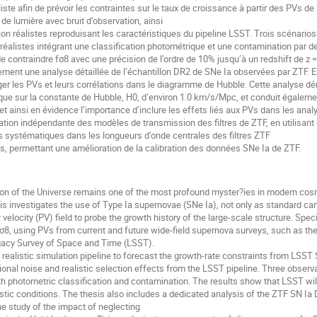
iste afin de prévoir les contraintes sur le taux de croissance à partir des PVs d
de lumière avec bruit d’observation, ainsi
on réalistes reproduisant les caractéristiques du pipeline LSST. Trois scénarios 
 réalistes intégrant une classification photométrique et une contamination par 
 contraindre fσ8 avec une précision de l’ordre de 10% jusqu’à un redshift de z 
ent une analyse détaillée de l’échantillon DR2 de SNe Ia observées par ZTF. En pa
liger les PVs et leurs corrélations dans le diagramme de Hubble. Cette analyse
ique sur la constante de Hubble, H0, d’environ 1.0 km/s/Mpc, et conduit égalem
met ainsi en évidence l’importance d’inclure les effets liés aux PVs dans les ana
ation indépendante des modèles de transmission des filtres de ZTF, en utilisa
 systématiques dans les longueurs d’onde centrales des filtres ZTF
gés, permettant une amélioration de la calibration des données SNe Ia de ZTF.
n of the Universe remains one of the most profound myster?ies in modern cosmo
is investigates the use of Type Ia supernovae (SNe Ia), not only as standard c
r velocity (PV) field to probe the growth history of the large-scale structure. Spe
 σ8, using PVs from current and future wide-field supernova surveys, such as the
gacy Survey of Space and Time (LSST).
 a realistic simulation pipeline to forecast the growth-rate constraints from LSST
onal noise and realistic selection effects from the LSST pipeline. Three observa
ith photometric classification and contamination. The results show that LSST wil
listic conditions. The thesis also includes a dedicated analysis of the ZTF SN Ia D
he study of the impact of neglecting