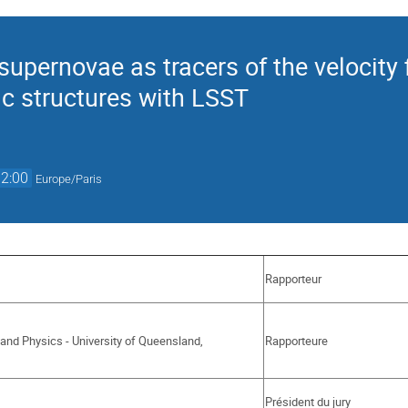
 supernovae as tracers of the velocity 
ic structures with LSST
12:00
Europe/Paris
Rapporteur
Rapporteure
nd Physics - University of Queensland,
Président du jury