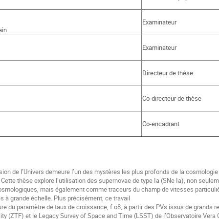
Examinateur
ain
Examinateur
Directeur de thèse
Co-directeur de thèse
Co-encadrant
nsion de l’Univers demeure l’un des mystères les plus profonds de la cosmologie
Cette thèse explore l’utilisation des supernovae de type Ia (SNe Ia), non seule
smologiques, mais également comme traceurs du champ de vitesses particulières
s à grande échelle. Plus précisément, ce travail
re du paramètre de taux de croissance, f σ8, à partir des PVs issus de grands re
lity (ZTF) et le Legacy Survey of Space and Time (LSST) de l’Observatoire Vera 