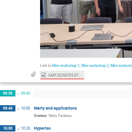
Link to
Mini workshop 1
,
Mini workshop 2
,
Mini worksh
GMT20250703-075646_Recording.cutfile.20250703173007249_2560x1600.mp4
09:30
→
09:40
Marty and applications
09:40
→
10:00
Orateur
:
Niels Fardeau
HyperIso
10:00
→
10:20