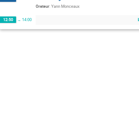
Orateur
:
Yann Monceaux
12:50
→
14:00