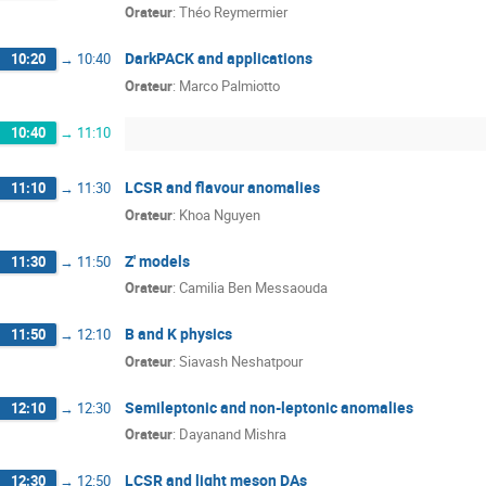
Orateur
:
Théo Reymermier
DarkPACK and applications
10:20
→
10:40
Orateur
:
Marco Palmiotto
10:40
→
11:10
LCSR and flavour anomalies
11:10
→
11:30
Orateur
:
Khoa Nguyen
Z' models
11:30
→
11:50
Orateur
:
Camilia Ben Messaouda
B and K physics
11:50
→
12:10
Orateur
:
Siavash Neshatpour
Semileptonic and non-leptonic anomalies
12:10
→
12:30
Orateur
:
Dayanand Mishra
LCSR and light meson DAs
12:30
→
12:50