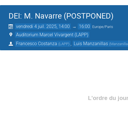
DEI: M. Navarre (POSTPONED)
vendredi 4 juil. 2025, 14:00
→
16:00
Europe/Paris
Auditorium Marcel Vivargent (LAPP)
Francesco Costanza
,
Luis Manzanillas
(
LAPP
)
(
Manzanill
L'ordre du jou