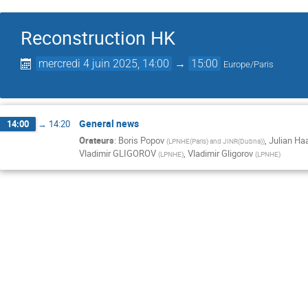
Reconstruction HK
mercredi 4 juin 2025, 14:00
→
15:00
Europe/Paris
General news
14:00
→
14:20
Orateurs
:
Boris Popov
,
Julian Ha
(
LPNHE(Paris) and JINR(Dubna)
)
Vladimir GLIGOROV
,
Vladimir Gligorov
(
LPNHE
)
(
LPNHE
)