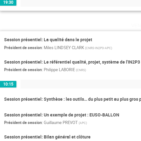
19:30
ven
Session présentiel: La qualité dans le projet
Président de session
:
Miles LINDSEY CLARK
(
CNRS-IN2P3-APC
)
Session présentiel: Le référentiel qualité, projet, système de l'IN2P3
Président de session
:
Philippe LABORIE
(
CNRS
)
10:15
Session présentiel: Synthèse : les outils… du plus petit au plus gros 
Session présentiel: Un exemple de projet : EUSO-BALLON
Président de session
:
Guillaume PREVOT
(
APC
)
Session présentiel: Bilan général et clôture