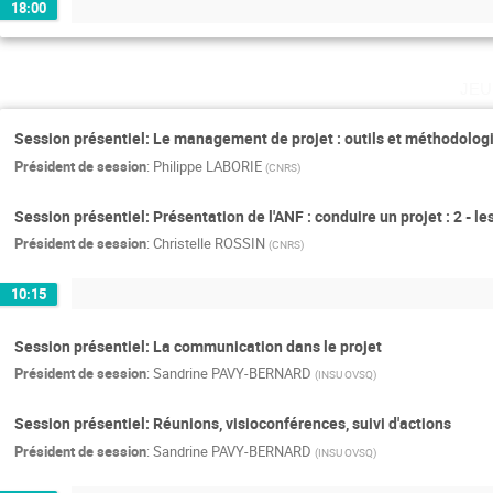
18:00
jeu
Session présentiel: Le management de projet : outils et méthodologie
Président de session
:
Philippe LABORIE
(
CNRS
)
Session présentiel: Présentation de l'ANF : conduire un projet : 2 - le
Président de session
:
Christelle ROSSIN
(
CNRS
)
10:15
Session présentiel: La communication dans le projet
Président de session
:
Sandrine PAVY-BERNARD
(
INSU OVSQ
)
Session présentiel: Réunions, visioconférences, suivi d'actions
Président de session
:
Sandrine PAVY-BERNARD
(
INSU OVSQ
)