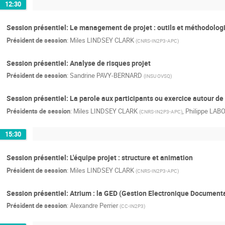
12:30
Session présentiel: Le management de projet : outils et méthodologi
Président de session
:
Miles LINDSEY CLARK
(
CNRS-IN2P3-APC
)
Session présentiel: Analyse de risques projet
Président de session
:
Sandrine PAVY-BERNARD
(
INSU OVSQ
)
Session présentiel: La parole aux participants ou exercice autour de 
Présidents de session
:
Miles LINDSEY CLARK
,
Philippe LAB
(
CNRS-IN2P3-APC
)
15:30
Session présentiel: L'équipe projet : structure et animation
Président de session
:
Miles LINDSEY CLARK
(
CNRS-IN2P3-APC
)
Session présentiel: Atrium : la GED (Gestion Electronique Documentai
Président de session
:
Alexandre Perrier
(
CC-IN2P3
)