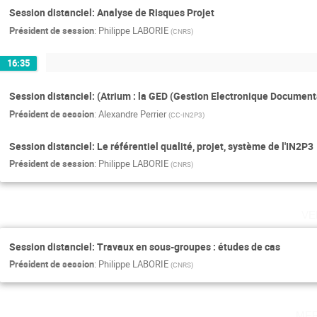
Session distanciel: Analyse de Risques Projet
Président de session
:
Philippe LABORIE
(
CNRS
)
16:35
Session distanciel: (Atrium : la GED (Gestion Electronique Documentai
Président de session
:
Alexandre Perrier
(
CC-IN2P3
)
Session distanciel: Le référentiel qualité, projet, système de l'IN2P3
Président de session
:
Philippe LABORIE
(
CNRS
)
ve
Session distanciel: Travaux en sous-groupes : études de cas
Président de session
:
Philippe LABORIE
(
CNRS
)
me