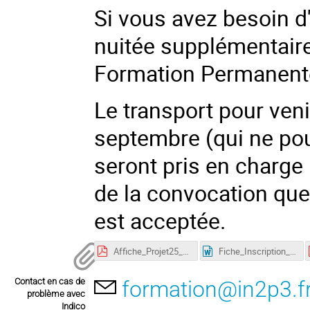
Si vous avez besoin d'
nuitée supplémentaire
Formation Permanent
Le transport pour veni
septembre (qui ne pou
seront pris en charge 
de la convocation que
est acceptée.
Affiche_Projet25_Volet1.pdf
Fiche_Inscription_Projet1_2025_simplifiée.docx
Contact en cas de
formation@in2p3.f
problème avec
Indico