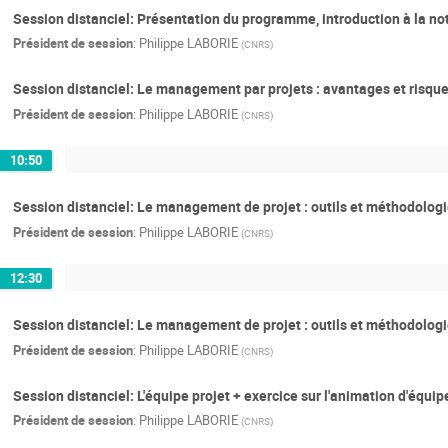
Session distanciel: Présentation du programme, introduction à la not
Président de session
:
Philippe LABORIE
(
CNRS
)
Session distanciel: Le management par projets : avantages et risques
Président de session
:
Philippe LABORIE
(
CNRS
)
10:50
Session distanciel: Le management de projet : outils et méthodolog
Président de session
:
Philippe LABORIE
(
CNRS
)
12:30
Session distanciel: Le management de projet : outils et méthodologi
Président de session
:
Philippe LABORIE
(
CNRS
)
Session distanciel: L'équipe projet + exercice sur l'animation d'équip
Président de session
:
Philippe LABORIE
(
CNRS
)