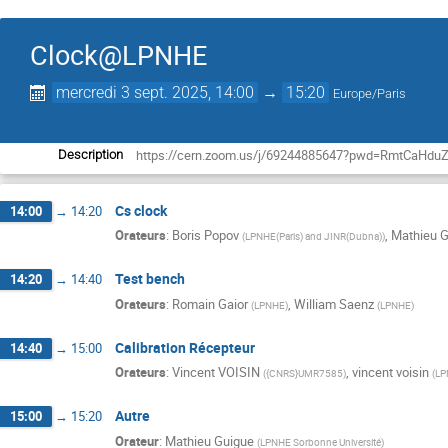
Clock@LPNHE
mercredi 3 sept. 2025, 14:00
→
15:20
Europe/Paris
https://cern.zoom.us/j/69244885647?pwd=RmtCaH
Description
Cs clock
14:00
→
14:20
Orateurs
:
Boris Popov
,
Mathieu 
(
LPNHE(Paris) and JINR(Dubna)
)
Test bench
14:20
→
14:40
Orateurs
:
Romain Gaior
,
William Saenz
(
LPNHE
)
(
LPNHE
)
Calibration Récepteur
14:40
→
15:00
Orateurs
:
Vincent VOISIN
,
vincent voisin
(
{CNRS}UMR7585
)
(
LP
Autre
15:00
→
15:20
Orateur
:
Mathieu Guigue
(
LPNHE Sorbonne Université
)