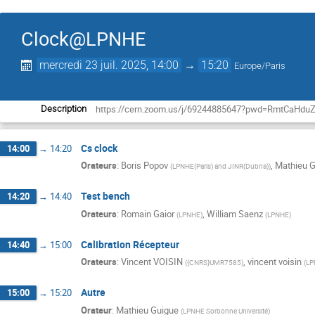
Clock@LPNHE
mercredi 23 juil. 2025, 14:00
→
15:20
Europe/Paris
https://cern.zoom.us/j/69244885647?pwd=RmtCaH
Description
Cs clock
14:00
→
14:20
Orateurs
:
Boris Popov
,
Mathieu 
(
LPNHE(Paris) and JINR(Dubna)
)
Test bench
14:20
→
14:40
Orateurs
:
Romain Gaior
,
William Saenz
(
LPNHE
)
(
LPNHE
)
Calibration Récepteur
14:40
→
15:00
Orateurs
:
Vincent VOISIN
,
vincent voisin
(
{CNRS}UMR7585
)
(
LP
Autre
15:00
→
15:20
Orateur
:
Mathieu Guigue
(
LPNHE Sorbonne Université
)