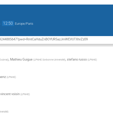
→
12:50
Europe/Paris
/j/69244885647?pwd=RmtCaHduZnBOYUR5azJmWEVUTXhrZz09
,
Mathieu Guigue
,
stefano russo
(Dubna)
)
(
LPNHE Sorbonne Université
)
(
LPNHE
)
aenz
(
LPNHE
)
,
vincent voisin
(
LPNHE
)
versité
)