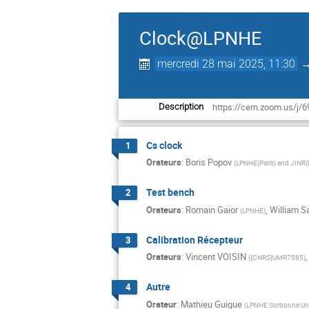
Clock@LPNHE
mercredi 28 mai 2025, 11:30
https://cern.zoom.us
Description
Cs clock
1
Orateurs
:
Boris Popov
(
LPNHE(Paris) and JINR
Test bench
2
Orateurs
:
Romain Gaior
,
William S
(
LPNHE
)
Calibration Récepteur
3
Orateurs
:
Vincent VOISIN
(
{CNRS}UMR7585
)
Autre
4
Orateur
:
Mathieu Guigue
(
LPNHE Sorbonne Uni