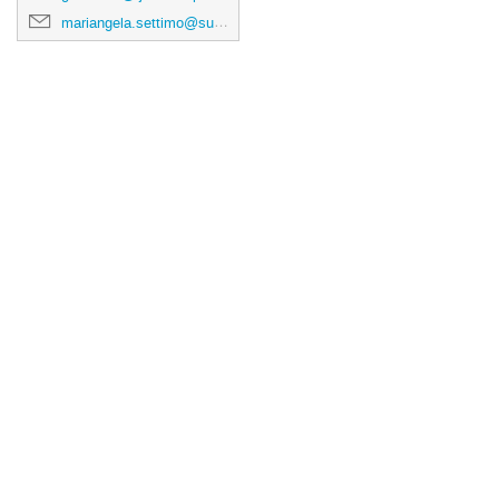
mariangela.settimo@subatech.in2p3.fr