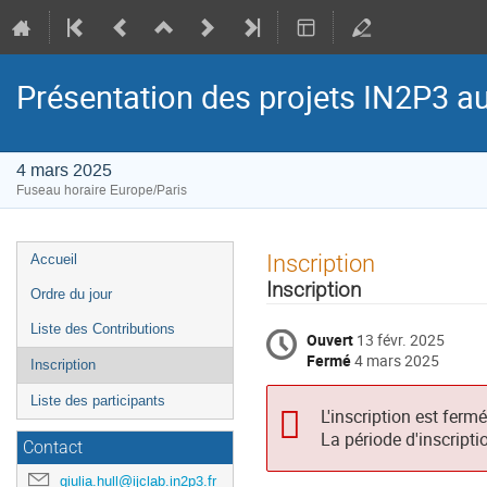
Présentation des projets IN2P3 a
4 mars 2025
Fuseau horaire Europe/Paris
Menu
Inscription
Accueil
de
Inscription
Ordre du jour
l'événement
Liste des Contributions
Ouvert
13 févr. 2025
Fermé
4 mars 2025
Inscription
Liste des participants
L'inscription est ferm
La période d'inscripti
Contact
giulia.hull@ijclab.in2p3.fr