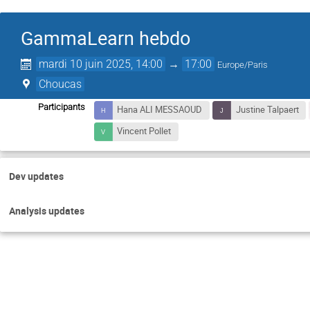
GammaLearn hebdo
mardi 10 juin 2025, 14:00
→
17:00
Europe/Paris
Choucas
Participants
Hana ALI MESSAOUD
Justine Talpaert
Vincent Pollet
Dev updates
Analysis updates