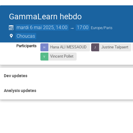
GammaLearn hebdo
mardi 6 mai 2025, 14:00
→
17:00
Europe/Paris
Choucas
Participants
Hana ALI MESSAOUD
Justine Talpaert
Vincent Pollet
Dev updates
Analysis updates