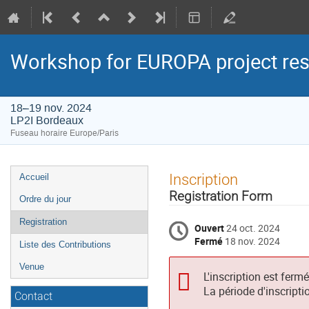
Workshop for EUROPA project res
18–19 nov. 2024
LP2I Bordeaux
Fuseau horaire Europe/Paris
Menu
Inscription
Accueil
de
Registration Form
Ordre du jour
l'événement
Registration
Ouvert
24 oct. 2024
Fermé
18 nov. 2024
Liste des Contributions
Venue
L'inscription est ferm
La période d'inscripti
Contact