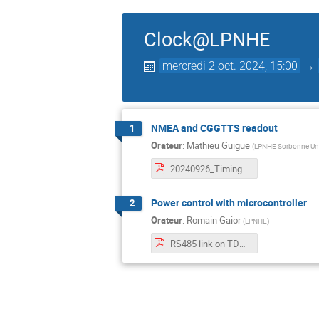
Clock@LPNHE
mercredi 2 oct. 2024, 15:00
→
NMEA and CGGTTS readout
1
Orateur
:
Mathieu Guigue
(
LPNHE Sorbonne Uni
20240926_Timing_CGGTTSNMEAReaders.pdf
Power control with microcontroller
2
Orateur
:
Romain Gaior
(
LPNHE
)
RS485 link on TDM.pdf