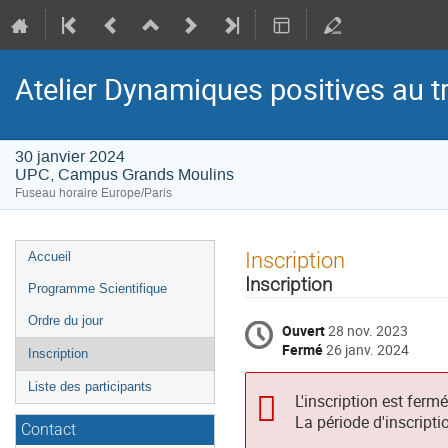
Atelier Dynamiques positives au tr
30 janvier 2024
UPC, Campus Grands Moulins
Fuseau horaire Europe/Paris
Menu
Inscription
Accueil
de
Inscription
Programme Scientifique
l'événement
Ordre du jour
Ouvert
28 nov. 2023
Fermé
26 janv. 2024
Inscription
Liste des participants
L'inscription est ferm
La période d'inscripti
Contact