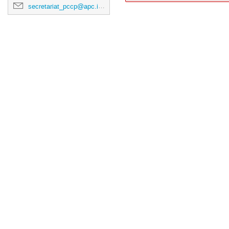
secretariat_pccp@apc.in2p3.fr