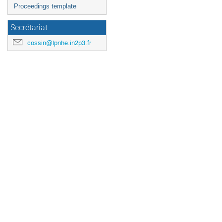
Proceedings template
Secrétariat
cossin@lpnhe.in2p3.fr