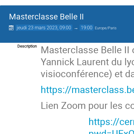
Masterclasse Belle II
jeudi 23 mars 2023, 09:00
→
19:00
Europe/Paris
Masterclasse Belle II
Description
Yannick Laurent du ly
visioconférence) et d
https://masterclass.b
Lien Zoom pour les c
https://c
pwd=UExQ