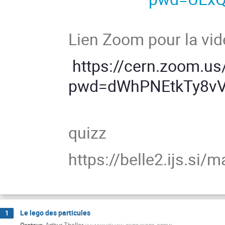
Lien Zoom pour la vid
https://cern.zoom.u
pwd=dWhPNEtkTy8v
quizz
https://belle2.ijs.si/
Le lego des particules
1