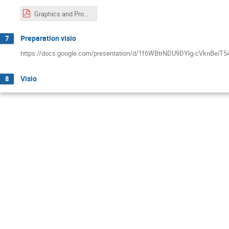
Graphics and Programming présentation.pdf
Preparation visio
7
https://docs.google.com/presentation/d/1f6WBtrNDU9DYlg-cVknBeiT
Visio
8