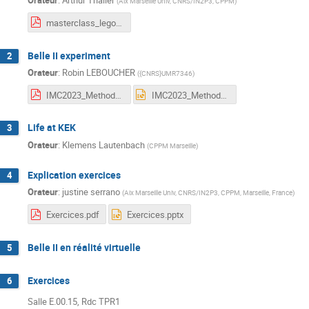
Orateur
:
Arthur Thaller
(
Aix Marseille Univ, CNRS/IN2P3, CPPM
)
masterclass_lego_at.pdf
Belle II experiment
2
Orateur
:
Robin LEBOUCHER
(
{CNRS}UMR7346
)
IMC2023_MethodesExperimentalesBelle2.pdf
IMC2023_MethodesExperimentalesBelle2.pptx
Life at KEK
3
Orateur
:
Klemens Lautenbach
(
CPPM Marseille
)
Explication exercices
4
Orateur
:
justine serrano
(
Aix Marseille Univ, CNRS/IN2P3, CPPM, Marseille, France
)
Exercices.pdf
Exercices.pptx
Belle II en réalité virtuelle
5
Exercices
6
Salle E.00.15, Rdc TPR1