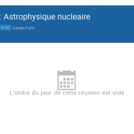
 Astrophysique nucleaire
18:00
Europe/Paris
L'ordre du jour de cette réunion est vide