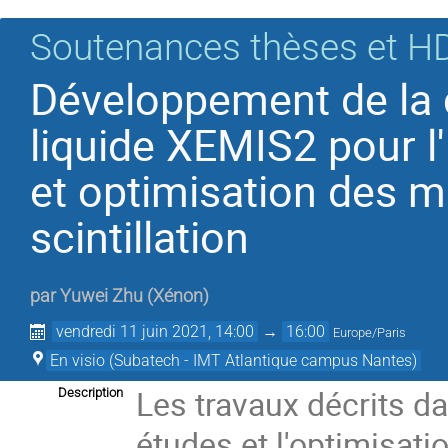
Soutenances thèses et H
Développement de la
liquide XEMIS2 pour l
et optimisation des m
scintillation
par
Yuwei Zhu
(
Xénon
)
vendredi 11 juin 2021, 14:00
→
16:00
Europe/Paris
En visio (Subatech - IMT Atlantique campus Nantes)
Les travaux décrits da
Description
études et l'optimisat