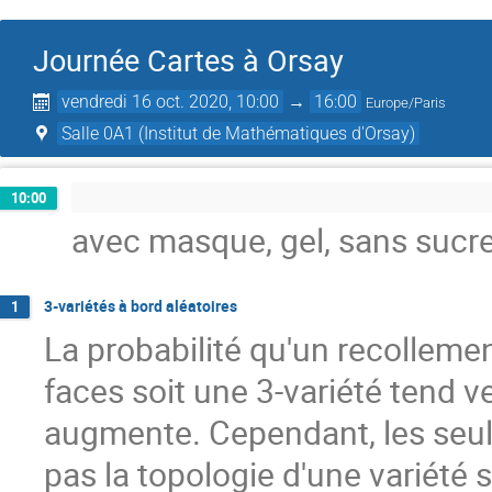
Journée Cartes à Orsay
vendredi 16 oct. 2020, 10:00
→
16:00
Europe/Paris
Salle 0A1 (Institut de Mathématiques d'Orsay)
10:00
avec masque, gel, sans sucr
3-variétés à bord aléatoires
1
La probabilité qu'un recollemen
faces soit une 3-variété tend 
augmente. Cependant, les seul
pas la topologie d'une variété 