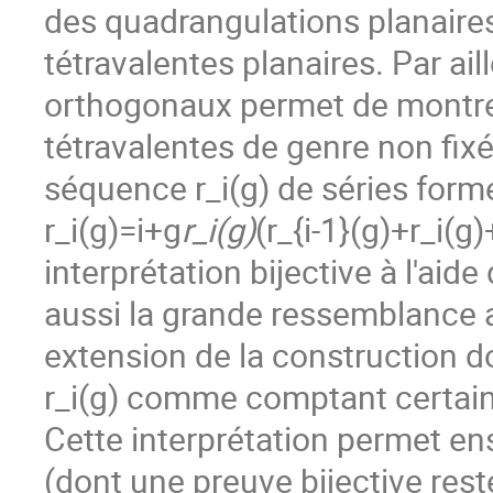
des quadrangulations planaire
tétravalentes planaires. Par a
orthogonaux permet de montrer
tétravalentes de genre non fix
séquence r_i(g) de séries forme
r_i(g)=i+g
r_i(g)
(r_{i-1}(g)+r_i(
interprétation bijective à l'aid
aussi la grande ressemblance a
extension de la construction 
r_i(g) comme comptant certain
Cette interprétation permet en
(dont une preuve bijective rest