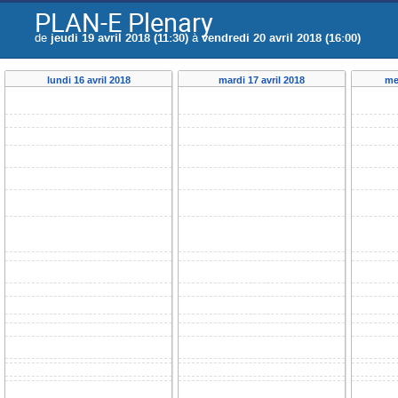
PLAN-E Plenary
de
jeudi 19 avril 2018 (11:30)
à
vendredi 20 avril 2018 (16:00)
lundi 16 avril 2018
mardi 17 avril 2018
me