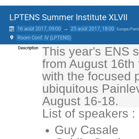
LPTENS Summer Institute XLVII
16 août 2017, 09:00
→
25 août 2017, 18:00
Europe/Pari
Room Conf. IV (LPTENS)
This year's ENS su
Description
from August 16th t
with the focused 
ubiquitous Painle
August 16-18.
List of speakers :
Guy Casale