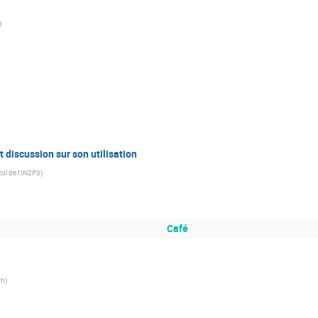
)
 discussion sur son utilisation
cul de l'IN2P3
)
Café
Th
)