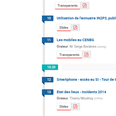
Transparents
Utilisation de l'annuaire IN2P3, pu
10
Slides
Les mobiles au CENBG
11
Orateur
:
M.
Serge Borderes
(
cenbg
)
Transparents
10:20
Smartphone - accès au SI - Tour de 
12
Etat des lieux - incidents 2014
13
Orateur
:
Thierry Mouthuy
(
CPPM
)
Slides