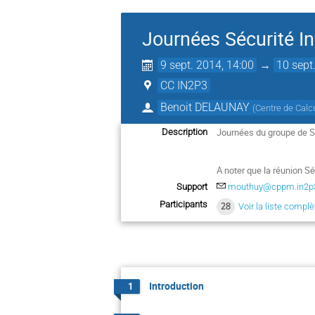
Journées Sécurité I
9 sept. 2014, 14:00
→
10 sept
CC IN2P3
Benoit DELAUNAY
(
Centre de Calcu
Journées du groupe de Sé
Description
A noter que la réunion S
Support
mouthuy@cppm.in2p3
Participants
28
Voir la liste complè
Introduction
1