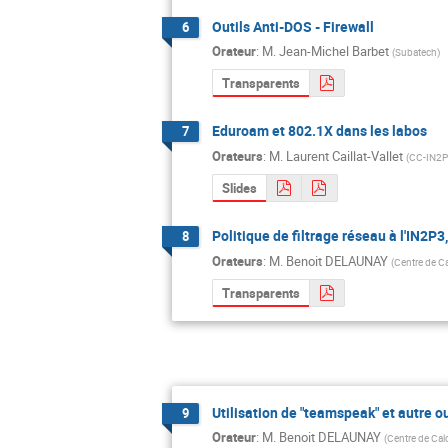
Outils Anti-DOS - Firewall
6
Orateur
:
M.
Jean-Michel Barbet
(
Subatech
)
Transparents
Eduroam et 802.1X dans les labos
7
Orateurs
:
M.
Laurent Caillat-Vallet
(
CC-IN2
Slides
Politique de filtrage réseau à l'IN2P3
8
Orateurs
:
M.
Benoit DELAUNAY
(
Centre de Ca
Transparents
Utilisation de "teamspeak" et autre o
9
Orateur
:
M.
Benoit DELAUNAY
(
Centre de Cal