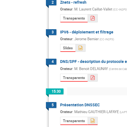
Znets - refresh
2
Orateur
:
M.
Laurent Caillat-Vallet
(
CC-IN2P3
Transparents
IPV6 - déploiement et filtrage
3
Orateur
:
Jerome Bernier
(
CC-IN2P3
)
Slides
DNS/SPF - description du protocole et
4
Orateur
:
M.
Benoit DELAUNAY
(
Centre de Cal
Transparents
15:30
Présentation DNSSEC
5
Orateur
:
Mathieu GAUTHIER-LAFAYE
(
LAP
Transparents