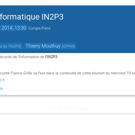
nformatique IN2P3
. 2014, 13:30
Europe/Paris
,
Thierry Mouthuy
l de l'IN2P3
)
(
CPPM
)
curité de l'Information de
l'IN2P3
.
écurité France-Grille se fera dans la continuité de cette réunion du mercredi 1
.fr
te
mar. 9 septembre