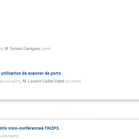
,
M.
Sylvain Garrigues
P3
)
(
LAPP
)
, utilisation de scanner de ports
,
M.
Laurent Caillat-Vallet
lcul de l'IN2P3
)
(
CC-IN2P3
)
mer. 10 septembre
utils visio-conférenceà l'IN2P3.
cul de l'IN2P3
)